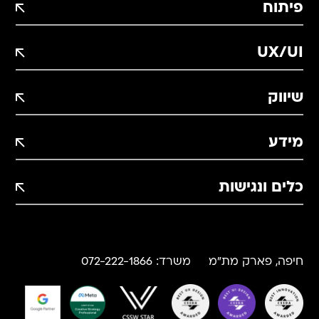
פיתוח
UX/UI
שיווק
מידע
כלים ונגישות
תוסף הטמעת פיקסלים WP
חיפה, פארק מת"מ
משרד:
072-222-1866