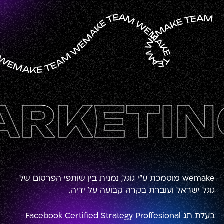
KETING
wemake מוסמכת ע״י גוגל, נמנית בין שותפי הפרסום של
גוגל ישראל ועוברת בקרה קבועה על ידיה.
בעלת תג Facebook Certified Strategy Proffesional