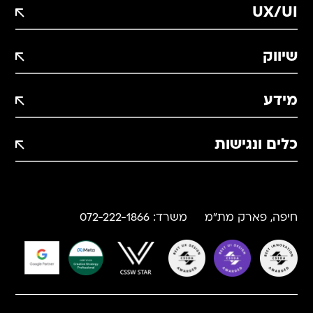
UX/UI
שיווק
מידע
כלים ונגישות
תוסף הטמעת פיקסלים WP
חיפה, פארק מת"מ
משרד:
072-222-1866