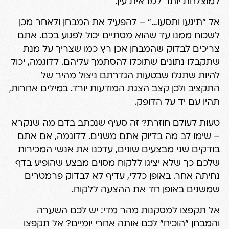
למוצלחת יותר למראית עין.
אל "תיגעו ותסעו…" – להפעיל את המבחן ולאחר מכן
לשכוח ממנו עד שהוא מסתיים יכול לפגוע בכם. אתם
צריכים לבדוק שהמבחן אכן רץ כמו שצריך על מנת
שתקבלו נתונים שתוכלו להסתמך עליהם. לדוגמה, יכול
להיות שתגלו שבטעות הגדרתם ניצול מהיר של
התקציב ולכן קצב הצגת המודעות יורד. במילים אחרות,
תהיו עם יד על הדופק.
טעות לעולם חוזרת? זה סעיף שנכתב בדם מה שנקרא
– שימו לב מה בדיוק אתם משנים. לדוגמה, אם אתם
בודקים שני מבצעים שונים, עדכנו את אנשי המכירות
שלכם כך שלא יציגו ללקוח מסוים מבצע שהופיע בדף
נחיתה אחר. באופן כללי, עדיף לא לבדוק פרמטרים
שמשנים באופן חד את ההצעה ללקוח.
אל תקפצו למסקנות מהר מדי: יש לכם השערה
והמבחן "הוכיח" לכם אותה אחרי יומיים? אל תקפצו