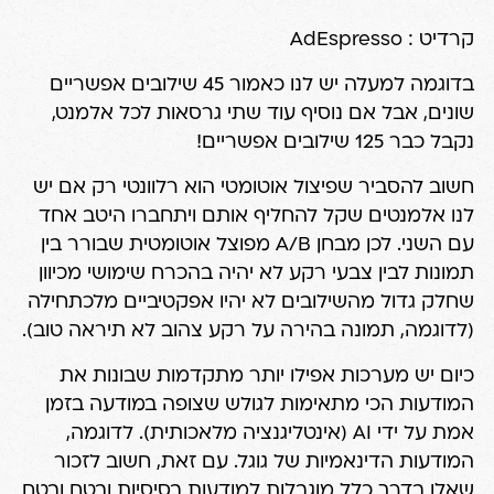
קרדיט : AdEspresso
בדוגמה למעלה יש לנו כאמור 45 שילובים אפשריים
שונים, אבל אם נוסיף עוד שתי גרסאות לכל אלמנט,
נקבל כבר 125 שילובים אפשריים!
חשוב להסביר שפיצול אוטומטי הוא רלוונטי רק אם יש
לנו אלמנטים שקל להחליף אותם ויתחברו היטב אחד
עם השני. לכן מבחן A/B מפוצל אוטומטית שבורר בין
תמונות לבין צבעי רקע לא יהיה בהכרח שימושי מכיוון
שחלק גדול מהשילובים לא יהיו אפקטיביים מלכתחילה
(לדוגמה, תמונה בהירה על רקע צהוב לא תיראה טוב).
כיום יש מערכות אפילו יותר מתקדמות שבונות את
המודעות הכי מתאימות לגולש שצופה במודעה בזמן
אמת על ידי AI (אינטליגנציה מלאכותית). לדוגמה,
המודעות הדינאמיות של גוגל
. עם זאת, חשוב לזכור
שאלו בדרך כלל מוגבלות למודעות בסיסיות ובטח ובטח