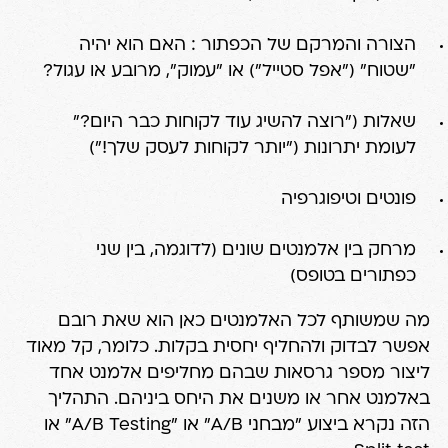
הצורה והמרקם של הכפתור : האם הוא יהיה
"שטוח" ("אפל סטייל") או "עמוק", מרובע או עגול?
שאלות ("רוצה להשיג עוד לקוחות כבר היום?"
לעומת יתרונות ("יותר לקוחות לעסק שלך!")
פונטים וטיפוגרפיה
מרחק בין אלמנטים שונים (לדוגמה, בין שני
כפתורים בטופס)
מה שמשותף לכל האלמנטים כאן הוא שאת רובם
אפשר לבדוק ולהחליף יחסית בקלות. כלומר, קל מאוד
ליצור מספר גרסאות שבהם מחליפים אלמנט אחד
באלמנט אחר או משנים את היחס ביניהם. התהליך
הזה נקרא ביצוע "מבחני A/B" או "A/B Testing" או