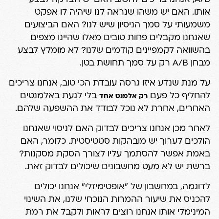
אותו. האם יש משהו שנראה לנו שיהיה לו אפקט
משמעותי על סמך הניסיון שיש לנו? האם הביצועים
שאנחנו מקבלים פחות טובים מאלו שהיינו מצפים
בהשוואה לקמפיינים קודמים שלנו? לא מומלץ לבצע
מבחן A/B רק על סמך תחושת בטן.
על מנת שנדע איזו גרסה עובדת הכי טוב, אנחנו צריכים
להחליף כל פעם
בלי לגעת באלמנטים
רק אלמנט אחד
האחרים, אחרת לא נוכל לבודד את ההשפעה שלהם.
לאחר מכן אנחנו צריכים לבדוק האם לניסוי שאנחנו
הולכים לערוך יש מובהקות סטטיסטית. כלומר, האם
באמת אפשר להסתמך עליו לצורך הסקת מסקנות?
ברשת יש לא מעט מחשבונים שיכולים לבדוק זאת.
לדוגמה,
במחשבון של "אופטימיזלי"
אנחנו יכולים
להכניס את שיעור ההמרות הנוכחי שלנו, את השינוי
המינימלי אותו אנחנו רוצים לראות ולקבל את רמת