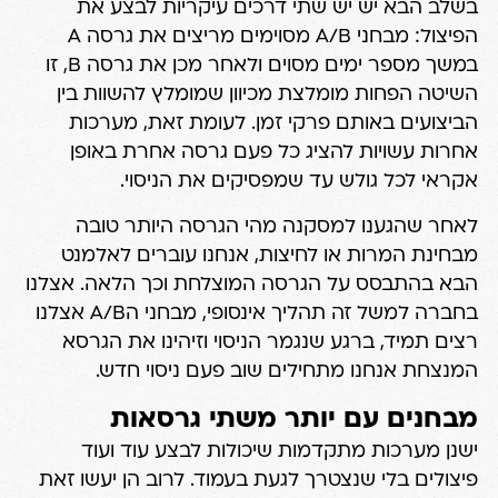
בשלב הבא יש יש שתי דרכים עיקריות לבצע את
הפיצול: מבחני A/B מסוימים מריצים את גרסה A
במשך מספר ימים מסוים ולאחר מכן את גרסה B, זו
השיטה הפחות מומלצת מכיוון שמומלץ להשוות בין
הביצועים באותם פרקי זמן. לעומת זאת, מערכות
אחרות עשויות להציג כל פעם גרסה אחרת באופן
אקראי לכל גולש עד שמפסיקים את הניסוי.
לאחר שהגענו למסקנה מהי הגרסה היותר טובה
מבחינת המרות או לחיצות, אנחנו עוברים לאלמנט
הבא בהתבסס על הגרסה המוצלחת וכך הלאה. אצלנו
בחברה למשל זה תהליך אינסופי, מבחני הA/B אצלנו
רצים תמיד, ברגע שנגמר הניסוי וזיהינו את הגרסא
המנצחת אנחנו מתחילים שוב פעם ניסוי חדש.
מבחנים עם יותר משתי גרסאות
ישנן מערכות מתקדמות שיכולות לבצע עוד ועוד
פיצולים בלי שנצטרך לגעת בעמוד. לרוב הן יעשו זאת