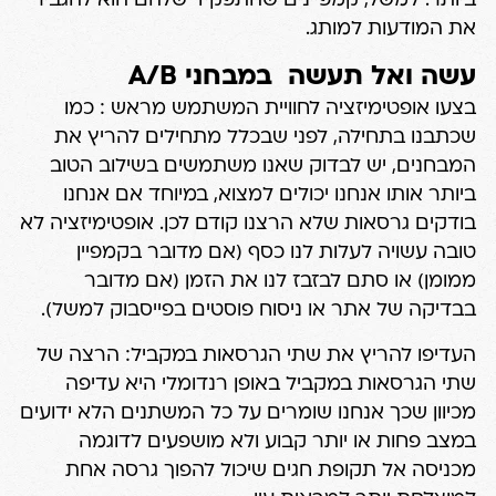
ביותר. למשל, קמפיינים שהתפקיד שלהם הוא להגביר
את המודעות למותג.
עשה ואל תעשה במבחני A/B
בצעו אופטימיזציה לחוויית המשתמש מראש : כמו
שכתבנו בתחילה, לפני שבכלל מתחילים להריץ את
המבחנים, יש לבדוק שאנו משתמשים בשילוב הטוב
ביותר אותו אנחנו יכולים למצוא, במיוחד אם אנחנו
בודקים גרסאות שלא הרצנו קודם לכן. אופטימיזציה לא
טובה עשויה לעלות לנו כסף (אם מדובר בקמפיין
ממומן) או סתם לבזבז לנו את הזמן (אם מדובר
בבדיקה של אתר או ניסוח פוסטים בפייסבוק למשל).
העדיפו להריץ את שתי הגרסאות במקביל: הרצה של
שתי הגרסאות במקביל באופן רנדומלי היא עדיפה
מכיוון שכך אנחנו שומרים על כל המשתנים הלא ידועים
במצב פחות או יותר קבוע ולא מושפעים לדוגמה
מכניסה אל תקופת חגים שיכול להפוך גרסה אחת