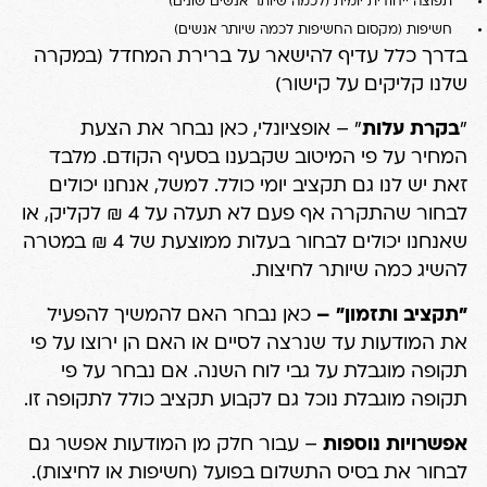
תפוצה ייחודית יומית (לכמה שיותר אנשים שונים)
חשיפות (מקסום החשיפות לכמה שיותר אנשים)
בדרך כלל עדיף להישאר על ברירת המחדל (במקרה
שלנו קליקים על קישור)
"
בקרת עלות
" – אופציונלי, כאן נבחר את הצעת
המחיר על פי המיטוב שקבענו בסעיף הקודם. מלבד
זאת יש לנו גם תקציב יומי כולל. למשל, אנחנו יכולים
לבחור שהתקרה אף פעם לא תעלה על 4 ₪ לקליק, או
שאנחנו יכולים לבחור בעלות ממוצעת של 4 ₪ במטרה
להשיג כמה שיותר לחיצות.
"תקציב ותזמון" –
כאן נבחר האם להמשיך להפעיל
את המודעות עד שנרצה לסיים או האם הן ירוצו על פי
תקופה מוגבלת על גבי לוח השנה. אם נבחר על פי
תקופה מוגבלת נוכל גם לקבוע תקציב כולל לתקופה זו.
אפשרויות נוספות
– עבור חלק מן המודעות אפשר גם
לבחור את בסיס התשלום בפועל (חשיפות או לחיצות).