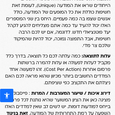
הייחודים שראו את המודעה (Unique), לעומת זאת
חשיפות כוללת את כל המופעים של המודעה, כולל
אנשים שצפו בה כמה פעמיים. היחס בין שני המספרים
האלו יכול להעיד עד כמה אתם מצליחים להגיע לקהל
יעד פוטנציאלי חדש. לדוגמה, אם יש לכם הרבה
חשיפות, אבל התפוצה נמוכה, יכול להיות שהמיקוד
שלכם צר מדי.
עלות לתוצאה:
כמה עלתה לכם כל תוצאה. בדרך כלל
מקביל לעלות לפעולה או עלות להמרה ברשתות
פרסום אחרות (Cost Per Action). זהו למעשה אחד
המדדים החשובים ביותר מכיוון שהוא מראה לכם האם
ניצלתם את התקציב כפי שציפתם.
דירוג איכות / שיעור המעורבות / המרות
: פייסבוק
מציגה כאן את הציון המשוער שהיא נותנת לכל פרמטר
בייחס למודעות דומות. יש לשים לב שאין למדדים האלו
השפעה על רמת התחרותית של המודעה.
זאת בניגוד