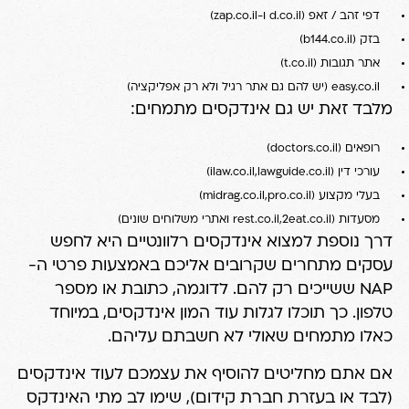
דפי זהב / זאפ (d.co.il ו-zap.co.il)
בזק (b144.co.il)
אתר תגובות (t.co.il)
easy.co.il (יש להם גם אתר רגיל ולא רק אפליקציה)
מלבד זאת יש גם אינדקסים מתמחים:
רופאים (doctors.co.il)
עורכי דין (ilaw.co.il,lawguide.co.il)
בעלי מקצוע (midrag.co.il,pro.co.il)
מסעדות (rest.co.il,2eat.co.il ואתרי משלוחים שונים)
דרך נוספת למצוא אינדקסים רלוונטיים היא לחפש
עסקים מתחרים שקרובים אליכם באמצעות פרטי ה-
NAP ששייכים רק להם. לדוגמה, כתובת או מספר
טלפון. כך תוכלו לגלות עוד המון אינדקסים, במיוחד
כאלו מתמחים שאולי לא חשבתם עליהם.
אם אתם מחליטים להוסיף את עצמכם לעוד אינדקסים
(לבד או בעזרת חברת קידום), שימו לב מתי האינדקס