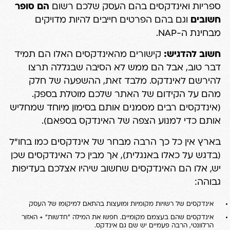
ספריות ואינדקסים בהם העסק שלכם רשום
הם סופר
חשובים
וגם בהם הפרטים חייבים להיות מדויקים
מבחינת ה-NAP.
חשוב להדגיש:
קישורים מהאינדקסים האלו הם תמיד
דבר טוב, אבל הם ממש לא הסיבה שבגללה תרצו
להירשם לאינדקס. מלבד זאת, ההשפעה של חלק
מהם על הקידום של האתר שלכם מוטלת בספק.
(אינדקסים רבים מסמנים אותם בסימון מיוחד שמחליש
אותם כדי למנוע הצפה של האינדקס בספאם).
בארץ אין כל כך הרבה מבחר של אינדקסים כמו בחו"ל
(בדגש על כאלו באנגלית), אך מבין כל האינדקסים שכן
יש, אלו הם האינדקסים שחשוב שיהיו אצלכם בעדיפות
גבוהה:
אינדקסים של רשויות מקומיות ומועצות בהתאם למיקומו של העסק
אינדקסים שהם בעצמם מקומיים. חפשו את המילה "חדשות" + האזור
הרלוונטי, הרבה פעמיים יש שם גם אינדקס.